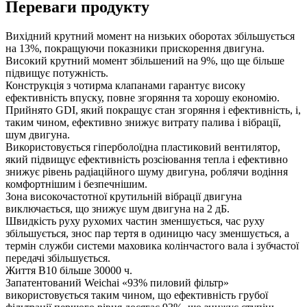
Переваги продукту
Вихідний крутний момент на низьких оборотах збільшується
на 13%, покращуючи показники прискорення двигуна.
Високий крутний момент збільшений на 9%, що ще більше
підвищує потужність.
Конструкція з чотирма клапанами гарантує високу
ефективність впуску, повне згоряння та хорошу економію.
Прийнято GDI, який покращує стан згоряння і ефективність, і,
таким чином, ефективно знижує витрату палива і вібрації,
шум двигуна.
Використовується гіперболоїдна пластиковий вентилятор,
який підвищує ефективність розсіювання тепла і ефективно
знижує рівень радіаційного шуму двигуна, роблячи водіння
комфортнішим і безпечнішим.
Зона високочастотної крутильній вібрації двигуна
виключається, що знижує шум двигуна на 2 дБ.
Швидкість руху рухомих частин зменшується, час руху
збільшується, знос пар тертя в одиницю часу зменшується, а
термін служби системи маховика колінчастого вала і зубчастої
передачі збільшується.
Життя В10 більше 30000 ч.
Запатентований Weichai «93% пиловий фільтр»
використовується таким чином, що ефективність грубої