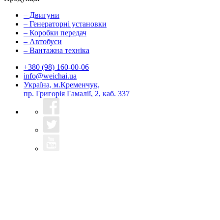
– Двигуни
– Генераторні установки
– Коробки передач
– Автобуси
– Вантажна техніка
+380 (98) 160-00-06
info@weichai.ua
Україна, м.Кременчук,
пр. Григорія Гамалії, 2, каб. 337