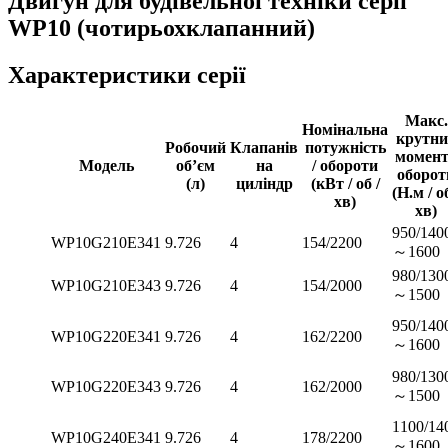
Двигун для будівельної техніки серії
WP10 (чотирьохклапанний)
Характеристики серії
Макс.
Номінальна
крутни
Робочий
Клапанів
потужність
момент
Модель
об’єм
на
/ обороти
оборот
(л)
циліндр
(кВт / об /
(Н.м / об
хв)
хв)
950/140
WP10G210E341
9.726
4
154/2200
～1600
980/130
WP10G210E343
9.726
4
154/2000
～1500
950/140
WP10G220E341
9.726
4
162/2200
～1600
980/130
WP10G220E343
9.726
4
162/2000
～1500
1100/14
WP10G240E341
9.726
4
178/2200
～1600