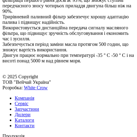
фільтрації першого рівня досягає 93%, що знижує ступінь
передчасного зносу чотирьох приладдя двигуна більш ніж на
90%.
Трирівневий паливний фільтр забезпечує хорошу адаптацію
палива і підвищує надійність.
Використовується дистанційна передача сигналу масляного
фільтра, що підвищує зручність обслуговування і економить
час і зусилля.
Забезпечується період заміни масла протягом 500 годин, що
знижує вартість використання.
Двигун працює нормально при температурі -35 ° C -50 ° C і на
висоті понад 5000 м над рівнем моря.
© 2025 Copyright
ТОВ "Вейчай Україна"
Розробка:
White Crow
Компанія
Сервіс
Запчастини
Дилери
Каталоги
Контакти
Продукція