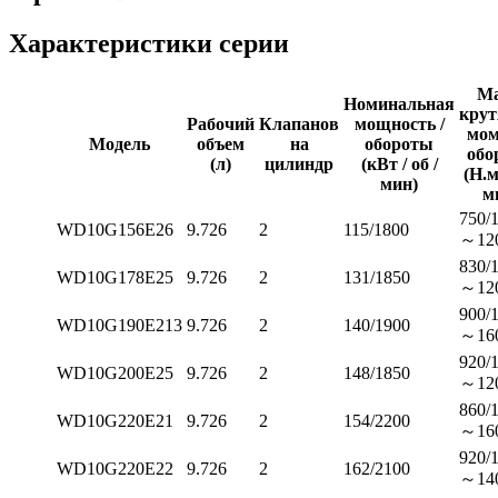
Характеристики серии
Ма
Номинальная
кру
Рабочий
Клапанов
мощность /
мом
Модель
объем
на
обороты
обо
(л)
цилиндр
(кВт / об /
(Н.м 
мин)
м
750/
WD10G156E26
9.726
2
115/1800
～12
830/
WD10G178E25
9.726
2
131/1850
～12
900/
WD10G190E213
9.726
2
140/1900
～16
920/
WD10G200E25
9.726
2
148/1850
～12
860/
WD10G220E21
9.726
2
154/2200
～16
920/
WD10G220E22
9.726
2
162/2100
～14